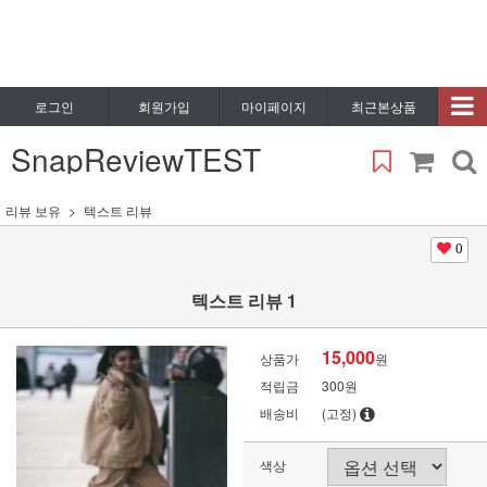
로그인
회원가입
마이페이지
최근본상품
SnapReviewTEST
리뷰 보유
텍스트 리뷰
0
텍스트 리뷰 1
15,000
상품가
원
적립금
300원
배송비
(고정)
색상